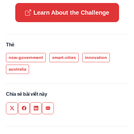
Learn About the Challenge
Thẻ
nsw-government
smart-cities
innovation
australia
Chia sẻ bài viết này
Share on Twitter
Share on Facebook
Share on LinkedIn
Share via Email