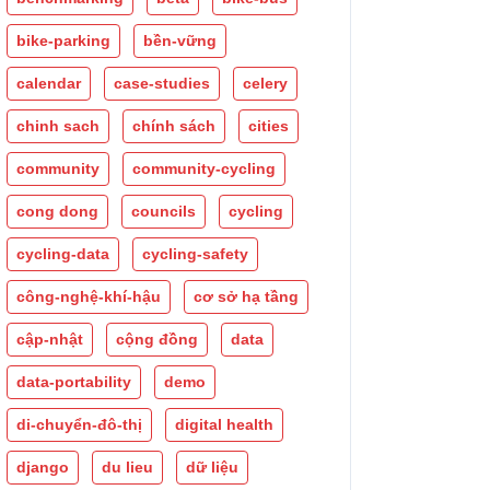
bike-parking
bền-vững
calendar
case-studies
celery
chinh sach
chính sách
cities
community
community-cycling
cong dong
councils
cycling
cycling-data
cycling-safety
công-nghệ-khí-hậu
cơ sở hạ tầng
cập-nhật
cộng đồng
data
data-portability
demo
di-chuyển-đô-thị
digital health
django
du lieu
dữ liệu