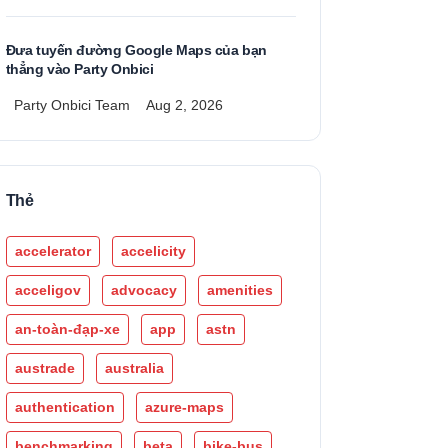
Đưa tuyến đường Google Maps của bạn
thẳng vào Party Onbici
Party Onbici Team
Aug 2, 2026
Thẻ
accelerator
accelicity
acceligov
advocacy
amenities
an-toàn-đạp-xe
app
astn
austrade
australia
authentication
azure-maps
benchmarking
beta
bike-bus