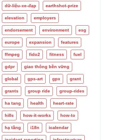
dữ-liệu-xe-đạp
earthshot-prize
elevation
employers
endorsement
environment
esg
europe
expansion
features
ffmpeg
fido2
fitness
fuel
gdpr
giao thông bền vững
global
gps-art
gpx
grant
grants
group ride
group-rides
ha tang
health
heart-rate
hills
how-it-works
how-to
hạ tầng
i18n
icalendar
incident-reporting
infrastructure