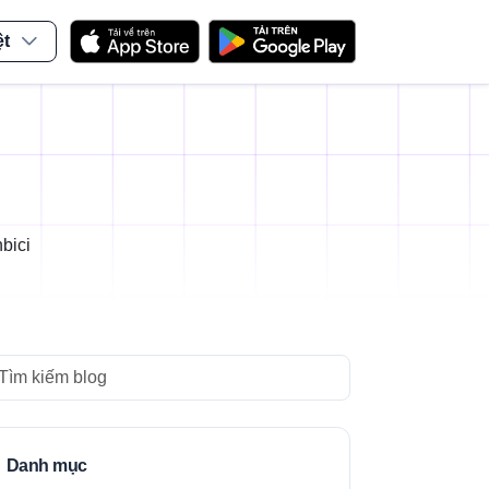
ệt
bici
arch
Danh mục