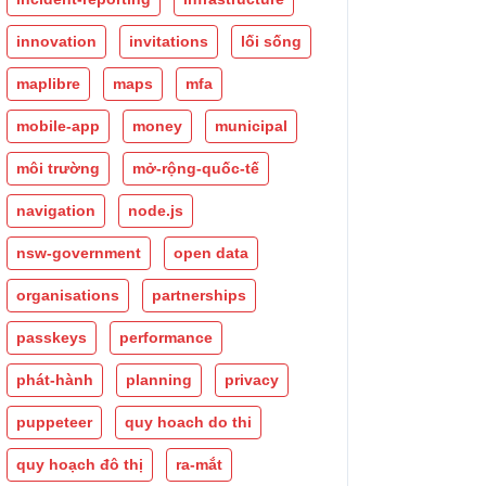
innovation
invitations
lối sống
maplibre
maps
mfa
mobile-app
money
municipal
môi trường
mở-rộng-quốc-tế
navigation
node.js
nsw-government
open data
organisations
partnerships
passkeys
performance
phát-hành
planning
privacy
puppeteer
quy hoach do thi
quy hoạch đô thị
ra-mắt