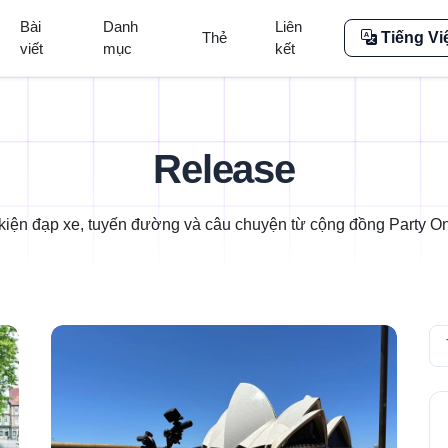
Bài
Danh
Liên
Thẻ
Tiếng Vi
viết
mục
kết
Release
kiện đạp xe, tuyến đường và câu chuyện từ cộng đồng Party On
Se