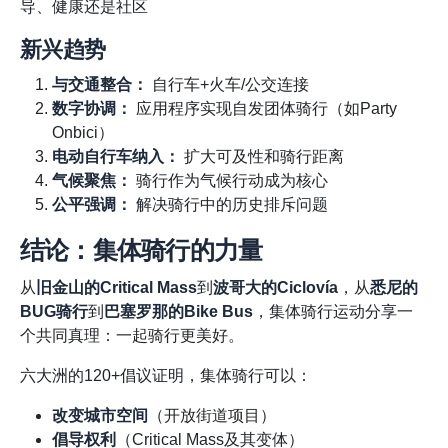
导、健康还是社区
新兴趋势
与交通整合：
自行车+火车/公交连接
数字协调：
应用程序实现自发团体骑行（如Party
Onbici）
电动自行车纳入：
扩大可及性和骑行距离
气候聚焦：
骑行作为气候行动成为核心
公平强调：
解决骑行中的历史排斥问题
结论：集体骑行的力量
从
旧金山的Critical Mass
到
波哥大的Ciclovía
，从
悉尼的
BUG骑行
到
巴塞罗那的Bike Bus
，集体骑行运动分享一
个共同真理：一起骑行更美好。
六大洲的120+倡议证明，集体骑行可以：
改变城市空间
（开放街道项目）
倡导权利
（Critical Mass及其变体）