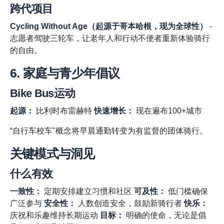
跨代项目
Cycling Without Age（起源于哥本哈根，现为全球性）
-
志愿者驾驶三轮车，让老年人和行动不便者重新体验骑行
的自由。
6. 家庭与青少年倡议
Bike Bus运动
起源：
比利时布雷赫特
快速增长：
现在遍布100+城市
“自行车校车"概念将早晨通勤转变为有监督的团体骑行。
关键模式与洞见
什么有效
一致性：
定期安排建立习惯和社区
可及性：
低门槛确保
广泛参与
安全性：
人数创造安全，鼓励新骑行者
快乐：
庆祝和乐趣维持长期运动
目标：
明确的使命，无论是倡