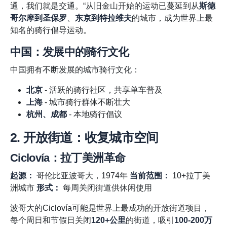
通，我们就是交通。“从旧金山开始的运动已蔓延到从
斯德
哥尔摩到圣保罗
、
东京到特拉维夫
的城市，成为世界上最
知名的骑行倡导运动。
中国：发展中的骑行文化
中国拥有不断发展的城市骑行文化：
北京
- 活跃的骑行社区，共享单车普及
上海
- 城市骑行群体不断壮大
杭州、成都
- 本地骑行倡议
2. 开放街道：收复城市空间
Ciclovía：拉丁美洲革命
起源：
哥伦比亚波哥大，1974年
当前范围：
10+拉丁美
洲城市
形式：
每周关闭街道供休闲使用
波哥大的Ciclovía可能是世界上最成功的开放街道项目，
每个周日和节假日关闭
120+公里
的街道，吸引
100-200万