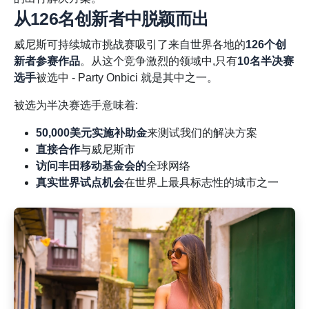
从126名创新者中脱颖而出
威尼斯可持续城市挑战赛吸引了来自世界各地的
126个创
新者参赛作品
。从这个竞争激烈的领域中,只有
10名半决赛
选手
被选中 - Party Onbici 就是其中之一。
被选为半决赛选手意味着:
50,000美元实施补助金
来测试我们的解决方案
直接合作
与威尼斯市
访问丰田移动基金会的
全球网络
真实世界试点机会
在世界上最具标志性的城市之一