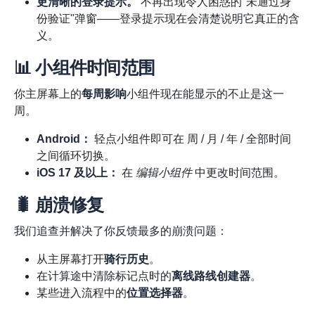
更清晰的登录提示。
不再出现令人困惑的"未通过身
份验证"弹窗——登录提示现在会清楚说明它真正的含
义。
📊 小组件时间范围
你主屏幕上的
每周影响
小组件现在能显示的不止是这一
周。
Android：
轻点小组件即可在 周 / 月 / 年 / 全部时间
之间循环切换。
iOS 17 及以上：
在
编辑小组件
中更改时间范围。
🐛 崩溃修复
我们追查并解决了你反馈最多的崩溃问题：
从主屏幕打开
骑行历史
。
在计算途中清除标记点时的
离线路线创建器
。
某些进入流程中的
位置选择器
。