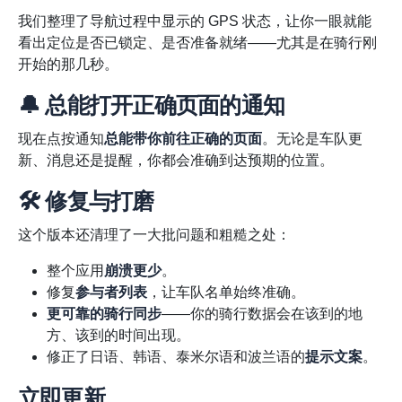
我们整理了导航过程中显示的 GPS 状态，让你一眼就能
看出定位是否已锁定、是否准备就绪——尤其是在骑行刚
开始的那几秒。
🔔 总能打开正确页面的通知
现在点按通知
总能带你前往正确的页面
。无论是车队更
新、消息还是提醒，你都会准确到达预期的位置。
🛠️ 修复与打磨
这个版本还清理了一大批问题和粗糙之处：
整个应用
崩溃更少
。
修复
参与者列表
，让车队名单始终准确。
更可靠的骑行同步
——你的骑行数据会在该到的地
方、该到的时间出现。
修正了日语、韩语、泰米尔语和波兰语的
提示文案
。
立即更新