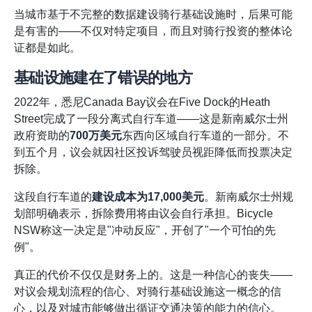
当城市基于不完整的数据建设骑行基础设施时，后果可能
是有害的——不仅对特定项目，而且对骑行投资的整体论
证都是如此。
基础设施建在了错误的地方
2022年，悉尼Canada Bay议会在Five Dock的Heath
Street完成了一段分离式自行车道——这是新南威尔士州
政府资助的
700万美元
东西向区域自行车道的一部分。不
到五个月，议会就因社区投诉驾驶员视距降低而投票决定
拆除。
这段自行车道的
建设成本为17,000美元
。新南威尔士州规
划部明确表示，拆除费用将由议会自行承担。Bicycle
NSW称这一决定是"冲动反应"，开创了"一个可怕的先
例"。
真正的代价不仅仅是财务上的。这是一种信心的丧失——
对议会规划流程的信心、对骑行基础设施这一概念的信
心，以及对城市能够做出循证交通决策的能力的信心。