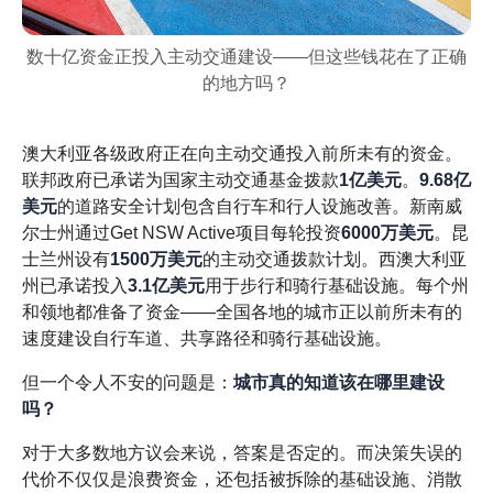
数十亿资金正投入主动交通建设——但这些钱花在了正确
的地方吗？
澳大利亚各级政府正在向主动交通投入前所未有的资金。
联邦政府已承诺为国家主动交通基金拨款
1亿美元
。
9.68亿
美元
的道路安全计划包含自行车和行人设施改善。新南威
尔士州通过Get NSW Active项目每轮投资
6000万美元
。昆
士兰州设有
1500万美元
的主动交通拨款计划。西澳大利亚
州已承诺投入
3.1亿美元
用于步行和骑行基础设施。每个州
和领地都准备了资金——全国各地的城市正以前所未有的
速度建设自行车道、共享路径和骑行基础设施。
但一个令人不安的问题是：
城市真的知道该在哪里建设
吗？
对于大多数地方议会来说，答案是否定的。而决策失误的
代价不仅仅是浪费资金，还包括被拆除的基础设施、消散