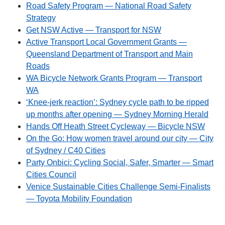
Road Safety Program — National Road Safety
Strategy
Get NSW Active — Transport for NSW
Active Transport Local Government Grants —
Queensland Department of Transport and Main
Roads
WA Bicycle Network Grants Program — Transport
WA
‘Knee-jerk reaction’: Sydney cycle path to be ripped
up months after opening — Sydney Morning Herald
Hands Off Heath Street Cycleway — Bicycle NSW
On the Go: How women travel around our city — City
of Sydney / C40 Cities
Party Onbici: Cycling Social, Safer, Smarter — Smart
Cities Council
Venice Sustainable Cities Challenge Semi-Finalists
— Toyota Mobility Foundation