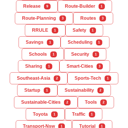
Release
Route-Builder
9
1
Route-Planning
Routes
3
3
RRULE
Safety
1
1
Savings
Scheduling
1
1
Schools
Security
1
1
Sharing
Smart-Cities
1
3
Southeast-Asia
Sports-Tech
2
1
Startup
Sustainability
1
2
Sustainable-Cities
Tools
2
2
Toyota
Traffic
1
1
Transport-Nsw
Tutorial
1
1