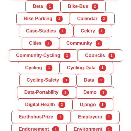
Beta
Bike-Bus
1
2
Bike-Parking
Calendar
1
2
Case-Studies
Celery
1
1
Cities
Community
2
2
Community-Cycling
Councils
1
1
Cycling
Cycling-Data
1
1
Cycling-Safety
Data
3
1
Data-Portability
Demo
1
1
Digital-Health
Django
2
1
Earthshot-Prize
Employers
1
1
Endorsement
Environment
1
1