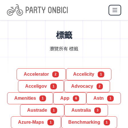
標籤
瀏覽所有 標籤
Accelerator
Accelicity
2
1
Acceligov
Advocacy
1
2
Amenities
App
Astn
1
6
1
Austrade
Australia
1
3
Azure-Maps
Benchmarking
1
1