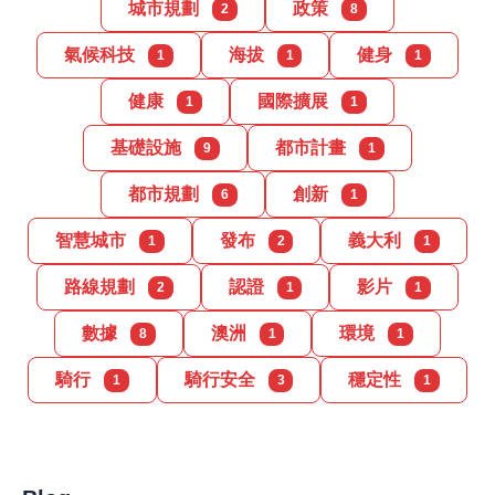
城市規劃
政策
2
8
氣候科技
海拔
健身
1
1
1
健康
國際擴展
1
1
基礎設施
都市計畫
9
1
都市規劃
創新
6
1
智慧城市
發布
義大利
1
2
1
路線規劃
認證
影片
2
1
1
數據
澳洲
環境
8
1
1
騎行
騎行安全
穩定性
1
3
1