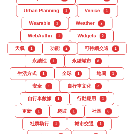
Urban Planning
Venice
1
1
Wearable
Weather
1
2
WebAuthn
Widgets
1
2
天氣
功能
可持續交通
1
2
1
永續性
永續城市
1
8
生活方式
全球
地圖
1
1
1
安全
自行車文化
1
2
自行車數據
行動應用
1
1
更新
爬坡
社區
1
1
6
社群騎行
城市交通
1
1