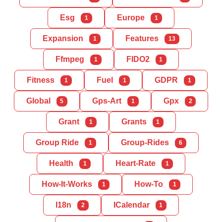
Esg
Europe
1
1
Expansion
Features
1
13
Ffmpeg
FIDO2
1
1
Fitness
Fuel
GDPR
1
1
1
Global
Gps-Art
Gpx
5
1
2
Grant
Grants
1
1
Group Ride
Group-Rides
1
6
Health
Heart-Rate
1
1
How-It-Works
How-To
1
1
I18n
ICalendar
2
1