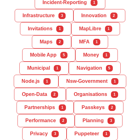
Incident-Reporting
1
Infrastructure
Innovation
3
2
Invitations
MapLibre
1
1
Maps
MFA
2
1
Mobile App
Money
5
1
Municipal
Navigation
1
5
Node.js
Nsw-Government
1
1
Open-Data
Organisations
2
1
Partnerships
Passkeys
1
2
Performance
Planning
2
3
Privacy
Puppeteer
3
1