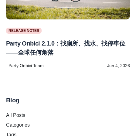
RELEASE NOTES
Party Onbici 2.1.0：找廁所、找水、找停車位
——全球任何角落
Party Onbici Team
Jun 4, 2026
Blog
All Posts
Categories
Tags